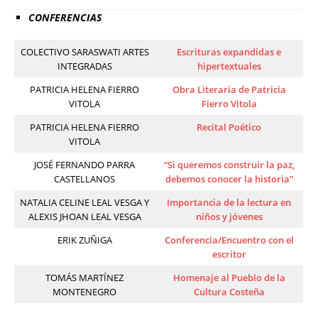
CONFERENCIAS
COLECTIVO SARASWATI ARTES
Escrituras expandidas e
INTEGRADAS
hipertextuales
PATRICIA HELENA FIERRO
Obra Literaria de Patricia
VITOLA
Fierro Vitola
PATRICIA HELENA FIERRO
Recital Poético
VITOLA
JOSÉ FERNANDO PARRA
“Si queremos construir la paz,
CASTELLANOS
debemos conocer la historia”
NATALIA CELINE LEAL VESGA Y
Importancia de la lectura en
ALEXIS JHOAN LEAL VESGA
niños y jóvenes
ERIK ZUÑIGA
Conferencia/Encuentro con el
escritor
TOMÁS MARTÍNEZ
Homenaje al Pueblo de la
MONTENEGRO
Cultura Costeña