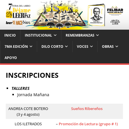
INICIO
INSTITUCIONAL
REMEMBRANZAS
7MA EDICIÓN
DILO CORTO
VOCES
OBRAS
APOYO
INSCRIPCIONES
TALLERES
Jornada Mañana
ANDREA COTE BOTERO
Sueños Ribereños
(3 y 4 agosto)
LOS ILETRADOS
–
Promoción de Lectura (grupo # 1)