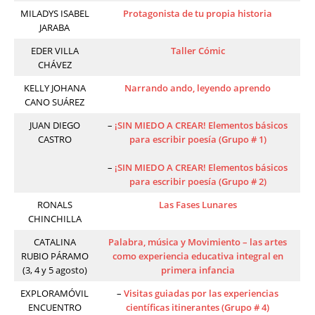
MILADYS ISABEL
Protagonista de tu propia historia
JARABA
EDER VILLA
Taller Cómic
CHÁVEZ
KELLY JOHANA
Narrando ando, leyendo aprendo
CANO SUÁREZ
JUAN DIEGO
–
¡SIN MIEDO A CREAR! Elementos básicos
CASTRO
para escribir poesía (Grupo # 1)
–
¡SIN MIEDO A CREAR! Elementos básicos
para escribir poesía (Grupo # 2)
RONALS
Las Fases Lunares
CHINCHILLA
CATALINA
Palabra, música y Movimiento – las artes
RUBIO PÁRAMO
como experiencia educativa integral en
(3, 4 y 5 agosto)
primera infancia
EXPLORAMÓVIL
–
Visitas guiadas por las experiencias
ENCUENTRO
científicas itinerantes (Grupo # 4)