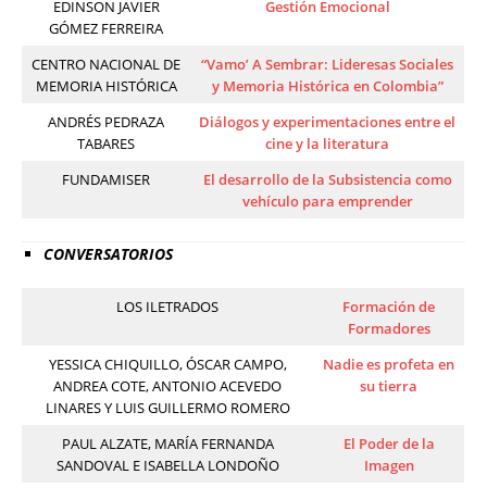
EDINSON JAVIER
Gestión Emocional
GÓMEZ FERREIRA
CENTRO NACIONAL DE
“Vamo’ A Sembrar: Lideresas Sociales
MEMORIA HISTÓRICA
y Memoria Histórica en Colombia”
ANDRÉS PEDRAZA
Diálogos y experimentaciones entre el
TABARES
cine y la literatura
FUNDAMISER
El desarrollo de la Subsistencia como
vehículo para emprender
CONVERSATORIOS
LOS ILETRADOS
Formación de
Formadores
YESSICA CHIQUILLO, ÓSCAR CAMPO,
Nadie es profeta en
ANDREA COTE, ANTONIO ACEVEDO
su tierra
LINARES Y LUIS GUILLERMO ROMERO
PAUL ALZATE, MARÍA FERNANDA
El Poder de la
SANDOVAL E ISABELLA LONDOÑO
Imagen