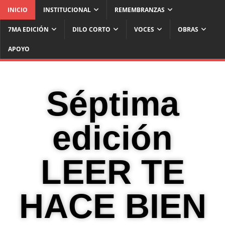
INICIO
INSTITUCIONAL
REMEMBRANZAS
7MA EDICIÓN
DILO CORTO
VOCES
OBRAS
APOYO
Séptima
edición
LEER TE
HACE BIEN