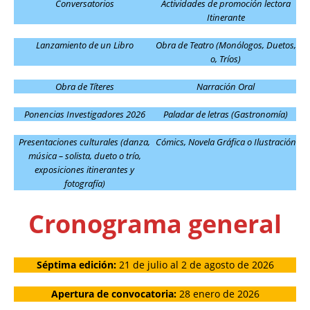
Conversatorios
Actividades de promoción lectora
Itinerante
Lanzamiento de un Libro
Obra de Teatro (Monólogos, Duetos,
o, Tríos)
Obra de Títeres
Narración Oral
Ponencias Investigadores 2026
Paladar de letras (Gastronomía)
Presentaciones culturales (danza,
Cómics, Novela Gráfica o Ilustración
música – solista, dueto o trío,
exposiciones itinerantes y
fotografía)
Cronograma general
Séptima edición:
21 de julio al 2 de agosto de 2026
Apertura de convocatoria:
28 enero de 2026